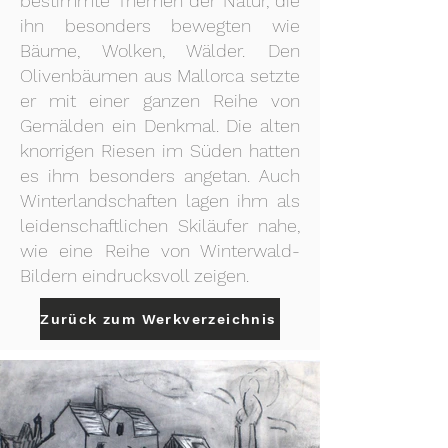
bestimmte Themen der Natur, die
ihn besonders bewegten wie
Bäume, Wolken, Wälder. Den
Olivenbäumen aus Mallorca setzte
er mit einer ganzen Reihe von
Gemälden ein Denkmal. Die alten
knorrigen Riesen im Süden hatten
es ihm besonders angetan. Auch
Winterlandschaften lagen ihm als
leidenschaftlichen Skiläufer nahe,
wie eine Reihe von Winterwald-
Bildern eindrucksvoll zeigen.
Zurück zum Werkverzeichnis