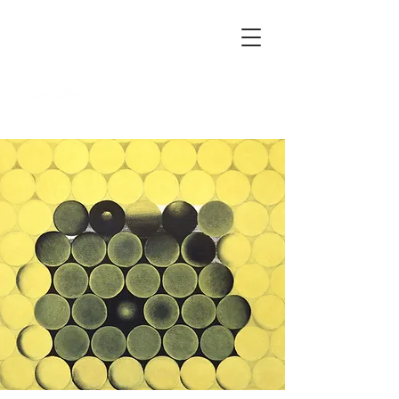
FRANZ
VORN
B
ERGER