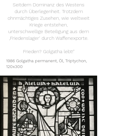
Seitdem Dominanz des Westens
durch Überlegenheit. Trotzdem
ohnmächtiges Zusehen, wie weltweit
Kriege entstehen,
unterschwellige Beteiligung aus dem
‚Friedenslager‘ durch Waffenexporte.
Frieden? Golgatha lebt!"
1986 Golgatha permanent, Öl, Triptychon,
120x300